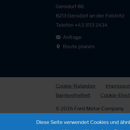
Gersdorf 86
8213 Gersdorf an der Feistritz
Telefon +43 3113 2434
Anfrage
Route planen
Cookie-Ratgeber
Impressu
Barrierefreiheit
Cookie-Eins
© 2026 Ford Motor Company
Diese Seite verwendet Cookies und ähnli