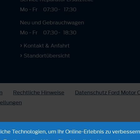
Mo - Fr
07:30
-
17:30
Neu und Gebrauchwagen
Mo - Fr
07:30
-
18:30
Kontakt & Anfahrt
Standortübersicht
m
Rechtliche Hinweise
Datenschutz Ford Motor
tellungen
che Technologien, um Ihr Online-Erlebnis zu verbessern