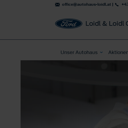
office@autohaus-loidl.at
|
+43
Loidl & Loid
Unser Autohaus
Aktione